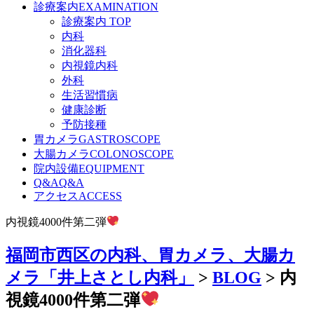
診療案内
EXAMINATION
診療案内 TOP
内科
消化器科
内視鏡内科
外科
生活習慣病
健康診断
予防接種
胃カメラ
GASTROSCOPE
大腸カメラ
COLONOSCOPE
院内設備
EQUIPMENT
Q&A
Q&A
アクセス
ACCESS
内視鏡4000件第二弾
福岡市西区の内科、胃カメラ、大腸カ
メラ「井上さとし内科」
>
BLOG
>
内
視鏡4000件第二弾