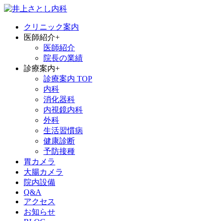
クリニック案内
医師紹介
+
医師紹介
院長の業績
診療案内
+
診療案内 TOP
内科
消化器科
内視鏡内科
外科
生活習慣病
健康診断
予防接種
胃カメラ
大腸カメラ
院内設備
Q&A
アクセス
お知らせ