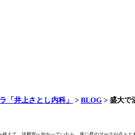
ラ「井上さとし内科」
>
BLOG
>
盛大で
を終えて、診察室へ向かっていたら、床に星のマークが点々と