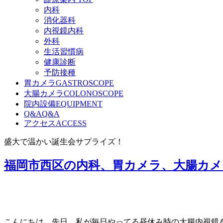
内科
消化器科
内視鏡内科
外科
生活習慣病
健康診断
予防接種
胃カメラ
GASTROSCOPE
大腸カメラ
COLONOSCOPE
院内設備
EQUIPMENT
Q&A
Q&A
アクセス
ACCESS
盛大で温かい誕生会サプライズ！
福岡市西区の内科、胃カメラ、大腸カメ
こんにちは。先日、私が毎日やってる昼休み時の大腸内視鏡