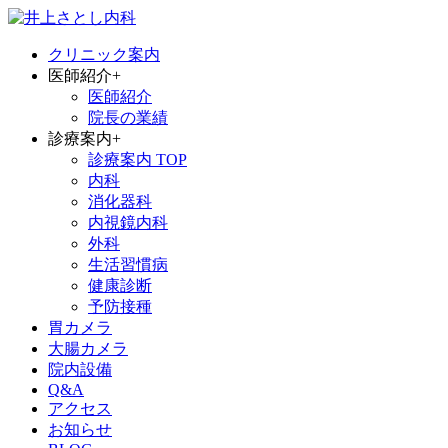
クリニック案内
医師紹介
+
医師紹介
院長の業績
診療案内
+
診療案内 TOP
内科
消化器科
内視鏡内科
外科
生活習慣病
健康診断
予防接種
胃カメラ
大腸カメラ
院内設備
Q&A
アクセス
お知らせ