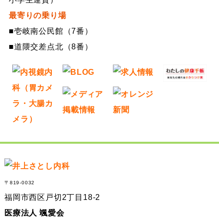
最寄りの乗り場
■壱岐南公民館（7番）
■道隈交差点北（8番）
〒819-0032
福岡市西区戸切2丁目18-2
医療法人 颯愛会