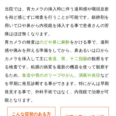
当院では、胃カメラの挿入時に伴う違和感や咽頭反射
を殆ど感じずに検査を行うことが可能です。鎮静剤を
用いて口や鼻から内視鏡を挿入する事で患者さんの苦
痛はほぼ無くなります。
胃カメラの検査は
のどや鼻に麻酔
をかける事で、違和
感や痛みを抑える準備をしてから、鼻あるいは口から
カメラを挿入して主に
食道、胃、十二指腸
の観察をす
る検査です。粘膜の病変を最新の機器を使って観察す
るため、
食道や胃のポリープやがん、潰瘍や炎症
など
を早期に発見診断する事ができます。特にがんは早期
発見する事で、外科手術ではなく、内視鏡で治療が可
能となります。
こんな症状のある方