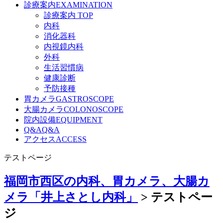
診療案内
EXAMINATION
診療案内 TOP
内科
消化器科
内視鏡内科
外科
生活習慣病
健康診断
予防接種
胃カメラ
GASTROSCOPE
大腸カメラ
COLONOSCOPE
院内設備
EQUIPMENT
Q&A
Q&A
アクセス
ACCESS
テストページ
福岡市西区の内科、胃カメラ、大腸カ
メラ「井上さとし内科」
>
テストペー
ジ