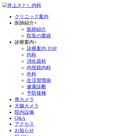
クリニック案内
医師紹介
+
医師紹介
院長の業績
診療案内
+
診療案内 TOP
内科
消化器科
内視鏡内科
外科
生活習慣病
健康診断
予防接種
胃カメラ
大腸カメラ
院内設備
Q&A
アクセス
お知らせ