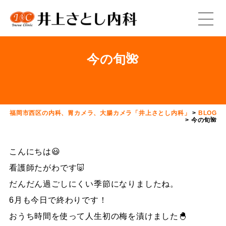
今の旬🌺
福岡市西区の内科、胃カメラ、大腸カメラ「井上さとし内科」
>
BLOG
>
今の旬🌺
こんにちは😃
看護師たがわです🐷
だんだん過ごしにくい季節になりましたね。
6月も今日で終わりです！
おうち時間を使って人生初の梅を漬けました🐣