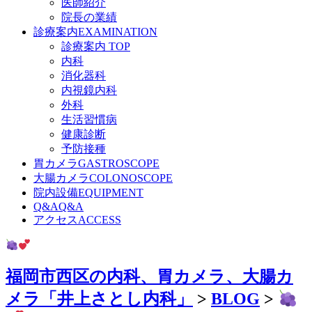
医師紹介
院長の業績
診療案内
EXAMINATION
診療案内 TOP
内科
消化器科
内視鏡内科
外科
生活習慣病
健康診断
予防接種
胃カメラ
GASTROSCOPE
大腸カメラ
COLONOSCOPE
院内設備
EQUIPMENT
Q&A
Q&A
アクセス
ACCESS
福岡市西区の内科、胃カメラ、大腸カ
メラ「井上さとし内科」
>
BLOG
>