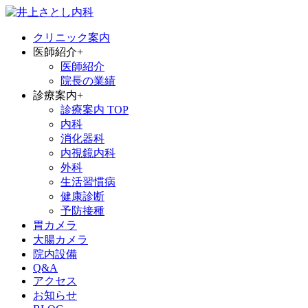
クリニック案内
医師紹介
+
医師紹介
院長の業績
診療案内
+
診療案内 TOP
内科
消化器科
内視鏡内科
外科
生活習慣病
健康診断
予防接種
胃カメラ
大腸カメラ
院内設備
Q&A
アクセス
お知らせ