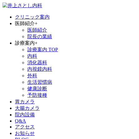
クリニック案内
医師紹介
+
医師紹介
院長の業績
診療案内
+
診療案内 TOP
内科
消化器科
内視鏡内科
外科
生活習慣病
健康診断
予防接種
胃カメラ
大腸カメラ
院内設備
Q&A
アクセス
お知らせ