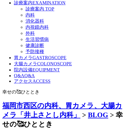
診療案内
EXAMINATION
診療案内 TOP
内科
消化器科
内視鏡内科
外科
生活習慣病
健康診断
予防接種
胃カメラ
GASTROSCOPE
大腸カメラ
COLONOSCOPE
院内設備
EQUIPMENT
Q&A
Q&A
アクセス
ACCESS
幸せの🥰ひととき
福岡市西区の内科、胃カメラ、大腸カ
メラ「井上さとし内科」
>
BLOG
>
幸
せの🥰ひととき