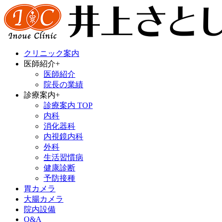
クリニック案内
医師紹介
+
医師紹介
院長の業績
診療案内
+
診療案内 TOP
内科
消化器科
内視鏡内科
外科
生活習慣病
健康診断
予防接種
胃カメラ
大腸カメラ
院内設備
Q&A