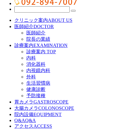
クリニック案内
ABOUT US
医師紹介
DOCTOR
医師紹介
院長の業績
診療案内
EXAMINATION
診療案内 TOP
内科
消化器科
内視鏡内科
外科
生活習慣病
健康診断
予防接種
胃カメラ
GASTROSCOPE
大腸カメラ
COLONOSCOPE
院内設備
EQUIPMENT
Q&A
Q&A
アクセス
ACCESS