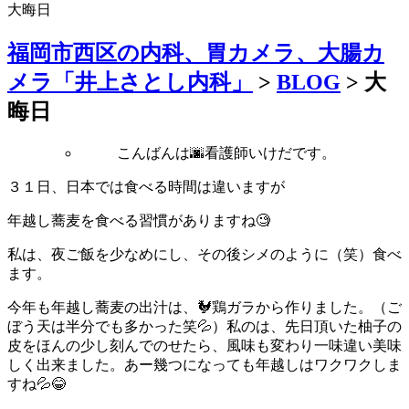
大晦日
福岡市西区の内科、胃カメラ、大腸カ
メラ「井上さとし内科」
>
BLOG
>
大
晦日
こんばんは🌆看護師いけだです。
３１日、日本では食べる時間は違いますが
年越し蕎麦を食べる習慣がありますね🧐
私は、夜ご飯を少なめにし、その後シメのように（笑）食べ
ます。
今年も年越し蕎麦の出汁は、🐓鶏ガラから作りました。（ご
ぼう天は半分でも多かった笑💦）私のは、先日頂いた柚子の
皮をほんの少し刻んでのせたら、風味も変わり一味違い美味
しく出来ました。あー幾つになっても年越しはワクワクしま
すね💦😂