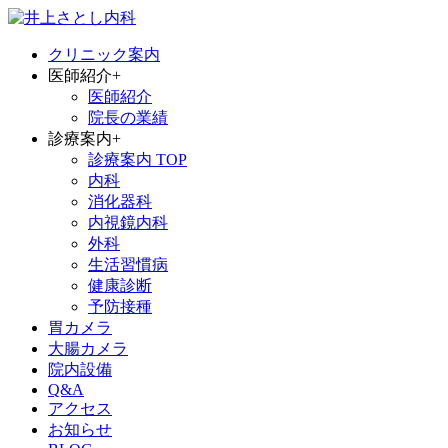
クリニック案内
医師紹介
+
医師紹介
院長の業績
診療案内
+
診療案内 TOP
内科
消化器科
内視鏡内科
外科
生活習慣病
健康診断
予防接種
胃カメラ
大腸カメラ
院内設備
Q&A
アクセス
お知らせ