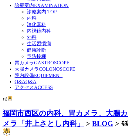
診療案内
EXAMINATION
診療案内 TOP
内科
消化器科
内視鏡内科
外科
生活習慣病
健康診断
予防接種
胃カメラ
GASTROSCOPE
大腸カメラ
COLONOSCOPE
院内設備
EQUIPMENT
Q&A
Q&A
アクセス
ACCESS
ꉂꉂ
福岡市西区の内科、胃カメラ、大腸カ
メラ「井上さとし内科」
>
BLOG
>
ꉂꉂ