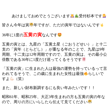
あけましておめでとうございます
受付杉本です
皆さん今年は寅
年ですが、ただの寅年ではないんです
五黄の寅
36年に1度の
なんです
五黄の寅とは、九星の「五黄土星（ごおうどせい）」と十二
支の「寅年（とらどし）」が重なる年のことで、九星は9年
周期、十二支は12年周期ですので、五黄の寅は、その最小公
倍数である36年に1度だけ巡ってくるそうです
「五黄の寅」に生まれた人は最強の運勢を持っているって言
われてるそうで、この歳に生まれた女性は
最強
らしいで
すよ
（笑）
また、新しい財布新調するにも良い年みたいです！！
昭和61年、昭和25年、大正3年生まれの方も五黄の寅の年な
ので、周りの方にいらしたら伝えて見てください