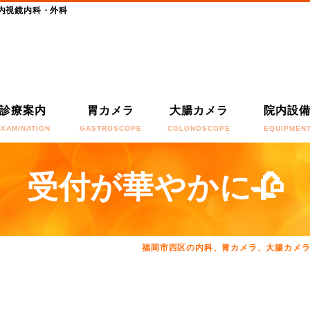
内視鏡内科・外科
診療案内
胃カメラ
大腸カメラ
院内設
EXAMINATION
GASTROSCOPE
COLONOSCOPE
EQUIPMEN
受付が華やかに🥀
福岡市西区の内科、胃カメラ、大腸カメ