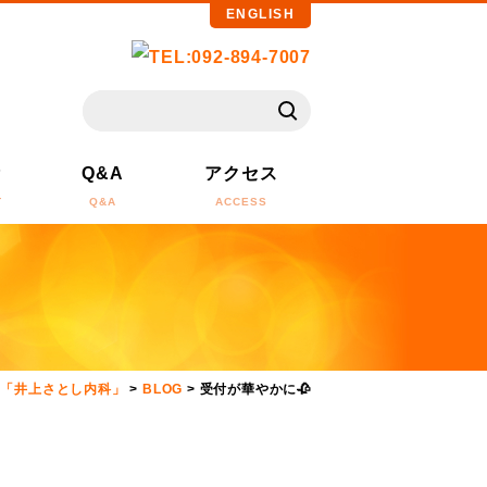
ENGLISH
備
Q&A
アクセス
T
Q&A
ACCESS
ラ「井上さとし内科」
>
BLOG
>
受付が華やかに🥀