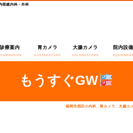
内視鏡内科・外科
診療案内
胃カメラ
大腸カメラ
院内設
EXAMINATION
GASTROSCOPE
COLONOSCOPE
EQUIPMEN
もうすぐGW
福岡市西区の内科、胃カメラ、大腸カ