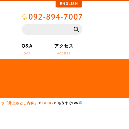
ENGLISH
備
Q&A
アクセス
T
Q&A
ACCESS
メラ「井上さとし内科」
>
BLOG
>
もうすぐGW