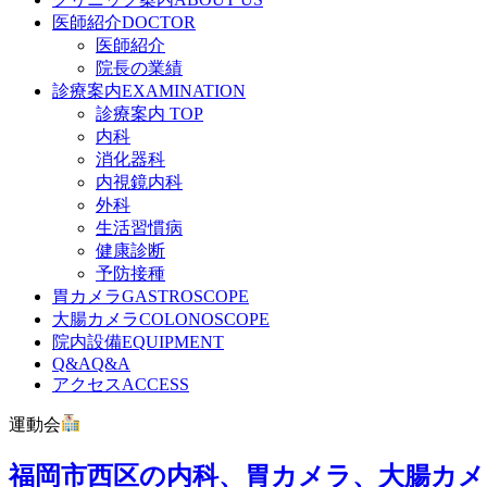
医師紹介
DOCTOR
医師紹介
院長の業績
診療案内
EXAMINATION
診療案内 TOP
内科
消化器科
内視鏡内科
外科
生活習慣病
健康診断
予防接種
胃カメラ
GASTROSCOPE
大腸カメラ
COLONOSCOPE
院内設備
EQUIPMENT
Q&A
Q&A
アクセス
ACCESS
運動会
福岡市西区の内科、胃カメラ、大腸カメ