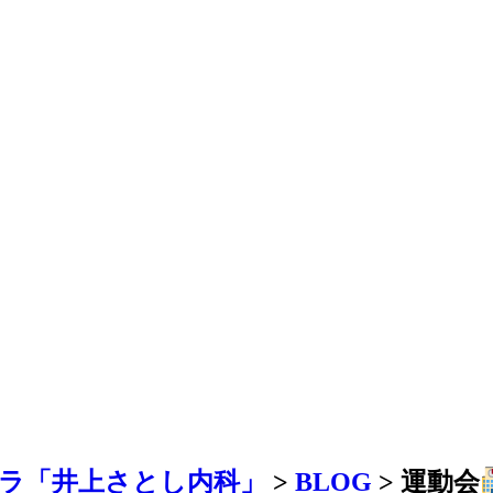
ラ「井上さとし内科」
>
BLOG
>
運動会