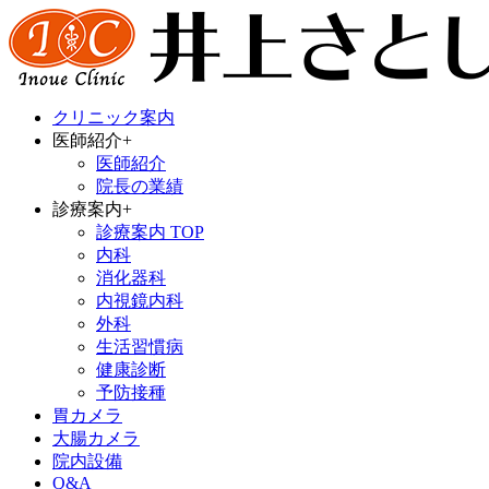
クリニック案内
医師紹介
+
医師紹介
院長の業績
診療案内
+
診療案内 TOP
内科
消化器科
内視鏡内科
外科
生活習慣病
健康診断
予防接種
胃カメラ
大腸カメラ
院内設備
Q&A