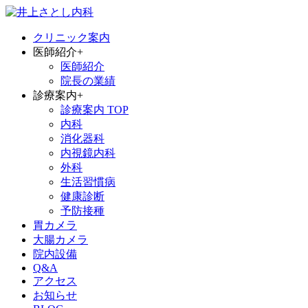
クリニック案内
医師紹介
+
医師紹介
院長の業績
診療案内
+
診療案内 TOP
内科
消化器科
内視鏡内科
外科
生活習慣病
健康診断
予防接種
胃カメラ
大腸カメラ
院内設備
Q&A
アクセス
お知らせ