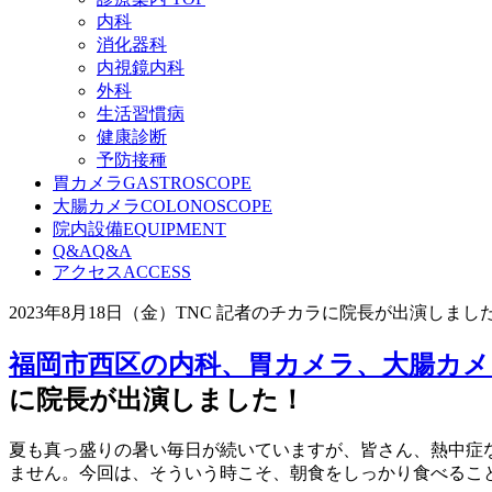
内科
消化器科
内視鏡内科
外科
生活習慣病
健康診断
予防接種
胃カメラ
GASTROSCOPE
大腸カメラ
COLONOSCOPE
院内設備
EQUIPMENT
Q&A
Q&A
アクセス
ACCESS
2023年8月18日（金）TNC 記者のチカラに院長が出演しまし
福岡市西区の内科、胃カメラ、大腸カメ
に院長が出演しました！
夏も真っ盛りの暑い毎日が続いていますが、皆さん、熱中症
ません。今回は、そういう時こそ、朝食をしっかり食べるこ