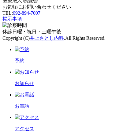
医療法人 颯愛会
お気軽にお問い合わせください
TEL:
092-894-7007
掲示事項
休診
日曜・祝日・土曜午後
Copyright (C)
井上さとし内科
.All Rights Reserved.
予約
お知らせ
お電話
アクセス