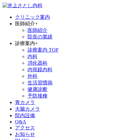
クリニック案内
医師紹介
+
医師紹介
院長の業績
診療案内
+
診療案内 TOP
内科
消化器科
内視鏡内科
外科
生活習慣病
健康診断
予防接種
胃カメラ
大腸カメラ
院内設備
Q&A
アクセス
お知らせ