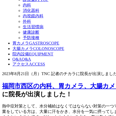
内科
消化器科
内視鏡内科
外科
生活習慣病
健康診断
予防接種
胃カメラ
GASTROSCOPE
大腸カメラ
COLONOSCOPE
院内設備
EQUIPMENT
Q&A
Q&A
アクセス
ACCESS
2023年8月21日（月）TNC 記者のチカラに院長が出演しまし
福岡市西区の内科、胃カメラ、大腸カメ
に院長が出演しました！
熱中症対策として、水分補給はなくてはならない対策の一つ
業をしている方は、大量に汗をかき、水分を一気に摂ってし