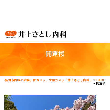
開運桜
福岡市西区の内科、胃カメラ、大腸カメラ「井上さとし内科」
>
BLOG
>
開運桜