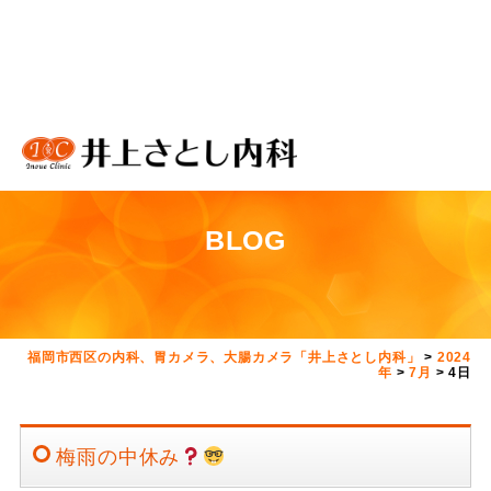
BLOG
福岡市西区の内科、胃カメラ、大腸カメラ「井上さとし内科」
>
2024
年
>
7月
>
4日
梅雨の中休み