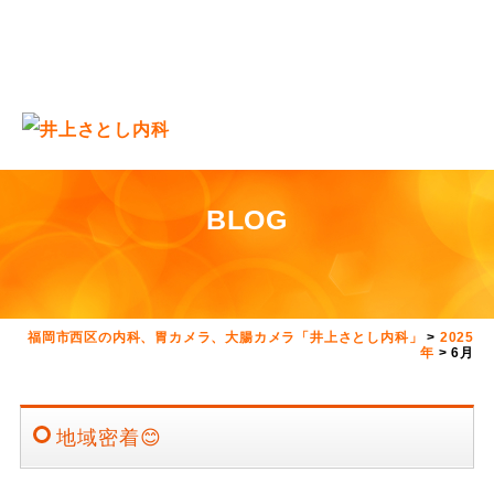
BLOG
福岡市西区の内科、胃カメラ、大腸カメラ「井上さとし内科」
>
2025
年
>
6月
地域密着😊