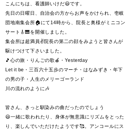
こんにちは、看護師いけだ😃です。
先日の日曜日、自治会の方からお声をかけられ、壱岐
団地南集会所🏠にて14時から、院長と奥様がミニコン
サート🎸🎹を開催しました。
集会所は超満員✌️院長の第二の顔をみようと皆さんが
駆けつけて下さいました。
🎵心の旅・りんごの歌🍎・Yesterday
Let it be・三百六十五歩のマーチ・はなみずき・年下
の男の子・人生のメリーゴーランド
川の流れのように🎶
皆さん、きっと馴染みの曲だったのでしょう
😃一緒に歌われたり、身体が無意識にリズムをとった
り、楽しんでいただけたようです🥰。アンコールにス