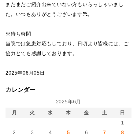
まだまだご紹介出来ていない方もいらっしゃいまし
た。いつもありがとうございます🥰。
※待ち時間
当院では急患対応もしており、日頃より皆様には、ご
協力とても感謝しております。
2025年06月05日
カレンダー
2025年6月
月
火
水
木
金
土
日
1
2
3
4
5
6
7
8