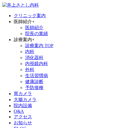
クリニック案内
医師紹介
+
医師紹介
院長の業績
診療案内
+
診療案内 TOP
内科
消化器科
内視鏡内科
外科
生活習慣病
健康診断
予防接種
胃カメラ
大腸カメラ
院内設備
Q&A
アクセス
お知らせ