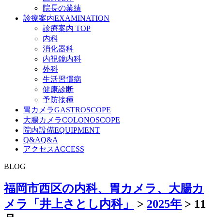
院長の業績
診療案内
EXAMINATION
診療案内 TOP
内科
消化器科
内視鏡内科
外科
生活習慣病
健康診断
予防接種
胃カメラ
GASTROSCOPE
大腸カメラ
COLONOSCOPE
院内設備
EQUIPMENT
Q&A
Q&A
アクセス
ACCESS
BLOG
福岡市西区の内科、胃カメラ、大腸カ
メラ「井上さとし内科」
>
2025年
>
11