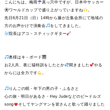
こんにちは。梅雨
真っ只中ですが、日本中サッカー
ワ〜ルドカップで盛り上がっていますね
。
先日6月21日（日）14時から藤が丘集会所にて地域の
方のお声かけで演奏会
をしてきました。
院長はアコ－スティックギター
奥様はキ－ボード
お2人共、夜に猛特訓をしたとか
聞きました
やる
からには全力です
。
りんごの唄・年下の男の子・ふるさと
心の旅・明日があるさ・Hey Judeなどのビ〜ドルズ
song
そしてヤングマンを皆さんと歌って踊りました