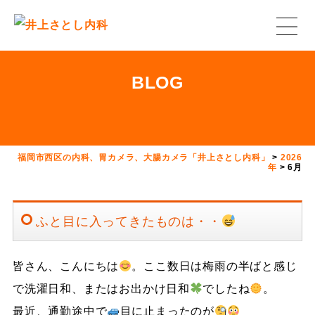
BLOG
福岡市西区の内科、胃カメラ、大腸カメラ「井上さとし内科」
>
2026
年
>
6月
ふと目に入ってきたものは・・
皆さん、こんにちは
。ここ数日は梅雨の半ばと感じ
で洗濯日和、またはお出かけ日和
でしたね
。
最近、通勤途中で
目に止まったのが