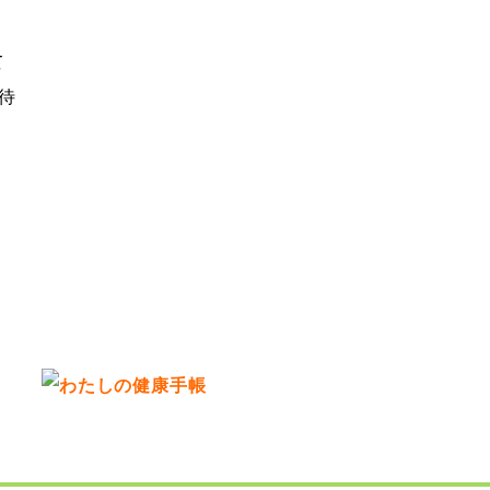
て
待
く