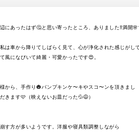
にあったはず🤔と思い寄ったところ、ありました‼️満開🌸
私は車から降りてしばらく見て、心が浄化された感じがし
いて風になびいて綺麗・可愛かったです😍。
様から、手作り🎃パンプキンケ〜キやスコ〜ンを頂きまし
きます🩷（映えないお皿だった💦😅）
崩す方が多いようです。洋服や寝具類調整しながら