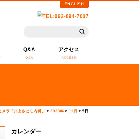
ENGLISH
備
Q&A
アクセス
T
Q&A
ACCESS
カメラ「井上さとし内科」
>
2023年
>
11月
>
5日
カレンダー