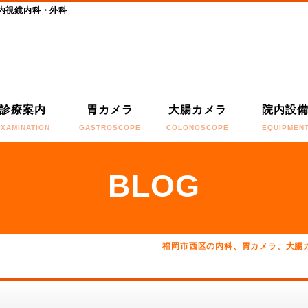
内視鏡内科・外科
診療案内
胃カメラ
大腸カメラ
院内設
EXAMINATION
GASTROSCOPE
COLONOSCOPE
EQUIPMEN
BLOG
福岡市西区の内科、胃カメラ、大腸