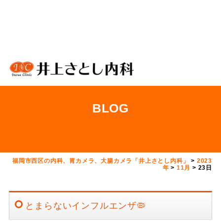
BLOG
福岡市西区の内科、胃カメラ、大腸カメラ「井上さとし内科」
>
2023
年
>
11月
>
23日
とまらないインフルエンザ🦠