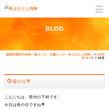
BLOG
福岡市西区の内科、胃カメラ、大腸カメラ「井上さとし内科」
>
2026
年
>
5月
>
10日
母の日💐
こんにちは、受付の下村です。
今日は母の日ですね💐